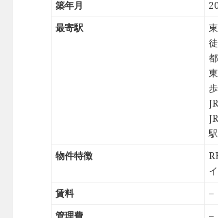
築年月
2
最寄駅
東
徒
都
東
歩
J
J
駅
物件特徴
R
イ
賃料
–
管理費
–