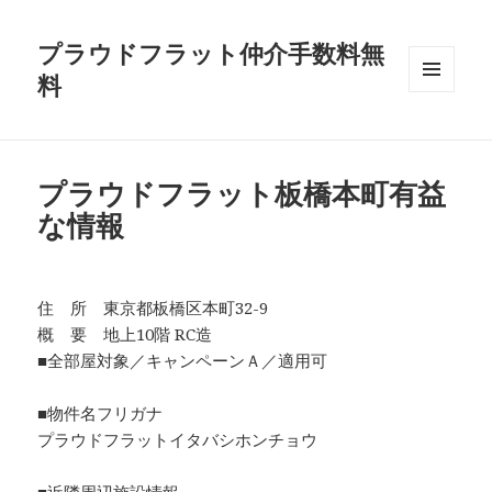
プラウドフラット仲介手数料無
料
メニュ
ーとウ
ィジェ
ット
プラウドフラット板橋本町有益
な情報
住 所 東京都板橋区本町32-9
概 要 地上10階 RC造
■全部屋対象／キャンペーンＡ／適用可
■物件名フリガナ
プラウドフラットイタバシホンチョウ