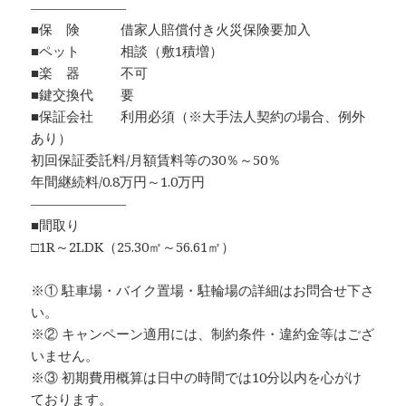
―――――――
■保 険 借家人賠償付き火災保険要加入
■ペット 相談（敷1積増）
■楽 器 不可
■鍵交換代 要
■保証会社 利用必須（※大手法人契約の場合、例外
あり）
初回保証委託料/月額賃料等の30％～50％
年間継続料/0.8万円～1.0万円
―――――――
■間取り
□1R～2LDK（25.30㎡～56.61㎡）
※① 駐車場・バイク置場・駐輪場の詳細はお問合せ下さ
い。
※② キャンペーン適用には、制約条件・違約金等はござ
いません。
※③ 初期費用概算は日中の時間では10分以内を心がけ
ております。