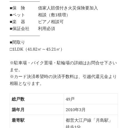
―――――――
■保 険 借家人賠償付き火災保険要加入
■ペット 相談（敷1積増）
■楽 器 ピアノ相談可
■保証会社 利用必須
―――――――
■間取り
□1LDK（41.82㎡～45.21㎡）
※駐車場・バイク置場・駐輪場の詳細はお問合せ下さい
ませ。
※カード決済希望時の決済手数料は、引越代還元金より
相殺となります。
総戸数
49戸
築年月
2010年3月
最寄駅
都営大江戸線「月島駅」
徒歩1分