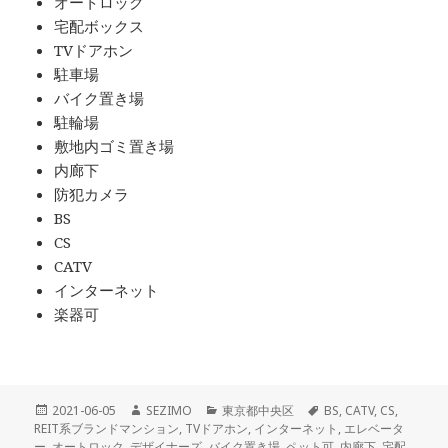
オートロック
宅配ボックス
TVドアホン
駐車場
バイク置き場
駐輪場
敷地内ゴミ置き場
内廊下
防犯カメラ
BS
CS
CATV
インターネット
楽器可
投
作
カ
タ
2021-06-05
SEZIMO
東京都中央区
BS
,
CATV
,
CS
,
稿
成
テ
グ
REIT系ブランドマンション
,
TVドアホン
,
インターネット
,
エレベータ
日:
者
ゴ
ー
,
オートロック
,
デザイナーズ
,
バイク置き場
,
ペット可
,
内廊下
,
宅配