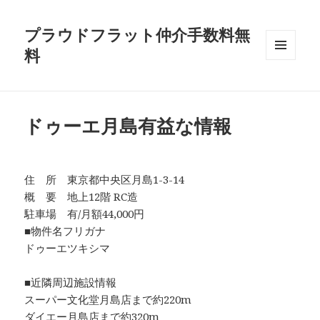
プラウドフラット仲介手数料無
料
メニュ
ーとウ
ィジェ
ット
ドゥーエ月島有益な情報
住 所 東京都中央区月島1-3-14
概 要 地上12階 RC造
駐車場 有/月額44,000円
■物件名フリガナ
ドゥーエツキシマ
■近隣周辺施設情報
スーパー文化堂月島店まで約220m
ダイエー月島店まで約320m