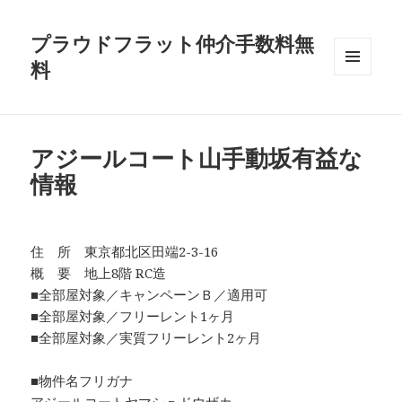
プラウドフラット仲介手数料無
料
メニュ
ーとウ
ィジェ
ット
アジールコート山手動坂有益な
情報
住 所 東京都北区田端2-3-16
概 要 地上8階 RC造
■全部屋対象／キャンペーンＢ／適用可
■全部屋対象／フリーレント1ヶ月
■全部屋対象／実質フリーレント2ヶ月
■物件名フリガナ