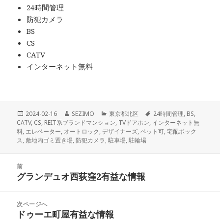
24時間管理
防犯カメラ
BS
CS
CATV
インターネット無料
投
作
カ
タ
2024-02-16
SEZIMO
東京都北区
24時間管理
,
BS
,
稿
成
テ
グ
CATV
,
CS
,
REIT系ブランドマンション
,
TVドアホン
,
インターネット無
日:
者
ゴ
料
,
エレベーター
,
オートロック
,
デザイナーズ
,
ペット可
,
宅配ボック
リ
ス
,
敷地内ゴミ置き場
,
防犯カメラ
,
駐車場
,
駐輪場
ー
投
前
稿
グランデュオ西荻窪2有益な情報
前
ナ
の
ビ
投
次ページへ
ゲ
稿:
ドゥーエ町屋有益な情報
次
ー