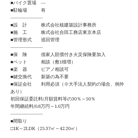
■バイク置場 ―
■駐輪場 有
―――――――
■設 計 株式会社核建築設計事務所
■施 工 株式会社合田工務店東京本店
■管理形式 巡回管理
―――――――
■保 険 借家人賠償付き火災保険要加入
■ペット 相談（敷1積増）
■楽 器 ピアノ相談可
■鍵交換代 新築の為不要
■保証会社 利用必須（※大手法人契約の場合、例外
あり）
初回保証委託料/月額賃料等の30％～50％
年間継続料/0.8万円～1.0万円
―――――――
■間取り
□1K～2LDK（25.37㎡～42.20㎡）