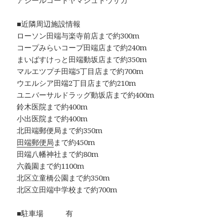
アジールコートヤマシュドウザカ
■近隣周辺施設情報
ローソン田端与楽寺前店まで約300m
コープみらいコープ田端店まで約240m
まいばすけっと田端動坂店まで約350m
マルエツプチ田端5丁目店まで約700m
ウエルシア田端2丁目店まで約210m
ユニバーサルドラッグ動坂店まで約400m
鈴木医院まで約400m
小出医院まで約400m
北田端郵便局まで約350m
田端郵便局
まで約450m
田端八幡神社まで約80m
六義園まで約1100m
北区立童橋公園まで約350m
北区立田端中学校まで約700m
■駐車場 有